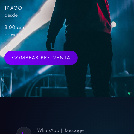
17 AGO
desde
8:00 am
preventa
$7
COMPRAR PRE-VENTA
WhatsApp | iMessage