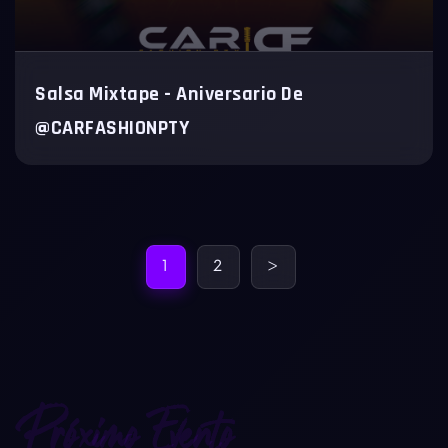
Salsa Mixtape - Aniversario De
@CARFASHIONPTY
1
2
>
Próximo Evento