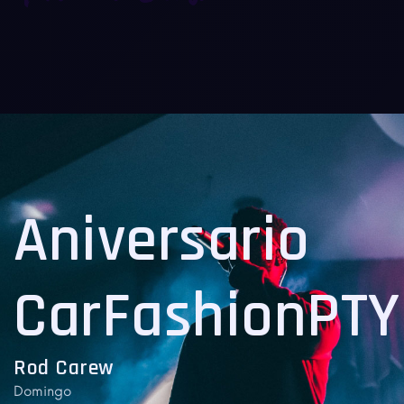
Aniversario
CarFashionPTY
Rod Carew
Domingo